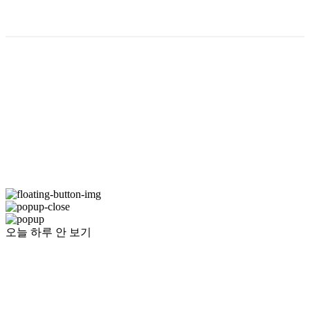
Company Name: (주)나오스월드 / NAOSWORLD Inc. | Owner: 최 아브라함 / Abraham Choi |
Personal Info Manager: 최호윤 | Phone Number: 822-595-4119 | Email:
naosworld@naosworld.com
Address: 06512 서울특별시 서초구 신반포로 165, 2동 309호 / 309, Sinbanpo-ro 165,
Seocho-gu, Seoul, Republic of Korea | Business Registration Number:
105-86-65108
|
Hosting by sixshop
오늘 하루 안 보기