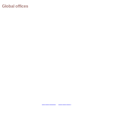
Global offices
글로벌 지사
나오스월드는 지구상의 모든 것을
어디로든 운송합니다.
서비스 문의하기