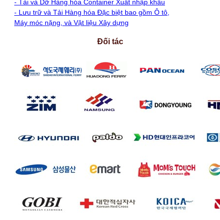
- Tải và Dỡ Hàng hóa Container Xuất nhập khẩu
- Lưu trữ và Tải Hàng hóa Đặc biệt bao gồm Ô tô,
Máy móc nặng, và Vật liệu Xây dựng
Đối tác