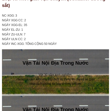
sắt)
NC-XGG: 3
NGÀY XGG CC: 2
NGÀY XGG-EL: 35
NGÀY EL-ZU: 1
NGÀY ZU-ULN: 7
NGÀY ULN CC: 2
NGÀY INC-XGG: TỔNG CỘNG 50 NGÀY
Vận Tải Nội Địa Trong Nước
Với 30 năm kinh nghiệm,
chúng tôi cam kết cung cấp dịch vụ đáng tin cậy và an toàn
như cách chúng tôi bày tỏ lòng biết ơn.
Vận Tải Nội Địa Trong Nước