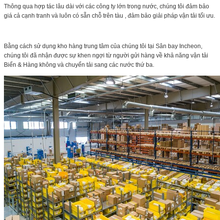
Thông qua hợp tác lâu dài với các công ty lớn trong nước, chúng tôi đảm bảo
giá cả cạnh tranh và luôn có sẵn chỗ trên tàu , đảm bảo giải pháp vận tải tối ưu.
Bằng cách sử dụng kho hàng trung tâm của chúng tôi tại Sân bay Incheon,
chúng tôi đã nhận được sự khen ngợi từ người gửi hàng về khả năng vận tải
Biển & Hàng không và chuyển tải sang các nước thứ ba.