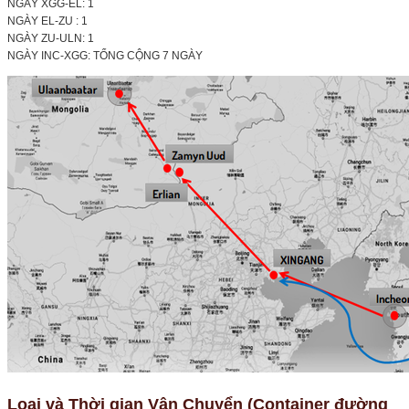
NGÀY XGG-EL: 1
NGÀY EL-ZU : 1
NGÀY ZU-ULN: 1
NGÀY INC-XGG: TỔNG CỘNG 7 NGÀY
Loại và Thời gian Vận Chuyển (Container đường