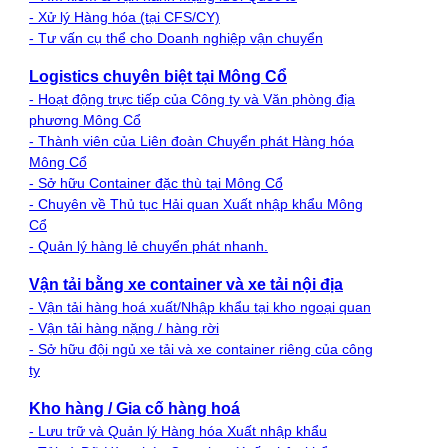
- Xử lý Hàng hóa (tại CFS/CY)
- Tư vấn cụ thể cho Doanh nghiệp vận chuyển
Logistics chuyên biệt tại Mông Cổ
- Hoạt động trực tiếp của Công ty và Văn phòng địa
phương Mông Cổ
- Thành viên của Liên đoàn Chuyển phát Hàng hóa
Mông Cổ
- Sở hữu Container đặc thù tại Mông Cổ
- Chuyên về Thủ tục Hải quan Xuất nhập khẩu Mông
Cổ
- Quản lý hàng lẻ chuyển phát nhanh.
Vận tải bằng xe container và xe tải nội địa
- Vận tải hàng hoá xuất/Nhập khẩu tại kho ngoại quan
- Vận tải hàng nặng / hàng rời
- Sở hữu đội ngủ xe tải và xe container riêng của công
ty
Kho hàng / Gia cố hàng hoá
- Lưu trữ và Quản lý Hàng hóa Xuất nhập khẩu