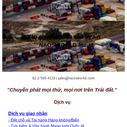
Liên hệ >
Vận chuyển toàn cầu uy tín
NAOSWORLD Inc.
Liên hệ >
sales@naosworld.com
82-2-595-4119 /
"Chuyển phát mọi thứ, mọi nơi trên Trái đất."
Dịch vụ
Dịch vụ giao nhận
- Đặt chỗ và Tải hàng Hàng không/Biển
- Tìm kiếm & Vận hành Mạng lưới Quốc tế