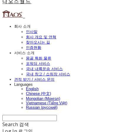
나오스월드
회사 소개
인사말
회사 개요 및 연혁
찾아오시는 길
인증현황
서비스 소개
몽골 특화 물류
포워딩 서비스
국내 내륙운송 서비스
국내 창고 / 쇼링장 서비스
견적 받기 / 서비스 문의
Languages
English
Chinese (中文)
Mongolian (Монгол)
Vietnamese (Tiếng Việt)
Russian (русский)
Search
검색
Log In
로그인