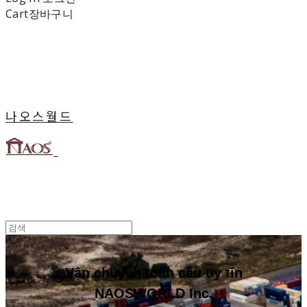
Cart
장바구니
나오스월드
Vận chuyển toàn cầu uy tín
NAOSWORLD Inc.