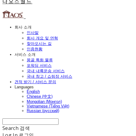
나오스월드
회사 소개
인사말
회사 개요 및 연혁
찾아오시는 길
인증현황
서비스 소개
몽골 특화 물류
포워딩 서비스
국내 내륙운송 서비스
국내 창고 / 쇼링장 서비스
견적 받기 / 서비스 문의
Languages
English
Chinese (中文)
Mongolian (Монгол)
Vietnamese (Tiếng Việt)
Russian (русский)
Search
검색
Log In
로그인