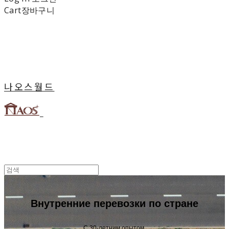
Cart
장바구니
나오스월드
Внутренние перевозки по стране
С 30-летним опытом,