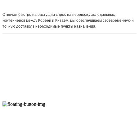
Отвечая быстро на растущий спрос на перевозку холодильных
контейнеров между Кореей и Китаем, мы обеспечиваем своевременную и
точную доставку в необходимые пункты назначения.
Company Name: (주)나오스월드 / NAOSWORLD Inc. | Owner: 최 아브라함 / Abraham Choi |
Personal Info Manager: 최호윤 | Phone Number: 822-595-4119 | Email:
naosworld@naosworld.com
Address: 06512 서울특별시 서초구 신반포로 165, 2동 309호 / 309, Sinbanpo-ro 165,
Seocho-gu, Seoul, Republic of Korea | Business Registration Number:
105-86-65108
|
Hosting by sixshop